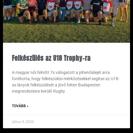
Felkészülés az U18 Trophy-ra
A magyar női felnőtt 7s válogatott a pihenőidejét arra
fordította, hogy felkészülési mérkőzésekkel segítse az U18-
as lányok felkészülését a jövő héten Budapesten
megrendezésre kerülő Rugby
TOVÁBB »
július 9, 2026