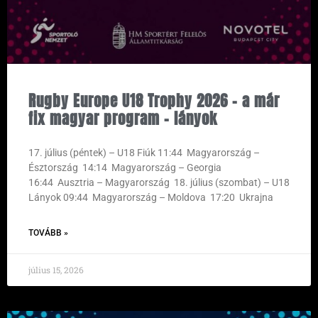
Rugby Europe U18 Trophy 2026 – a már
fix magyar program – lányok
17. július (péntek) – U18 Fiúk 11:44 Magyarország –
Észtország 14:14 Magyarország – Georgia
16:44 Ausztria – Magyarország 18. július (szombat) – U18
Lányok 09:44 Magyarország – Moldova 17:20 Ukrajna
TOVÁBB »
július 15, 2026