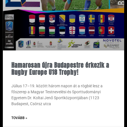
Hamarosan újra Budapestre érkezik a
Rugby Europe U18 Trophy!
Július 17–19. között három napon át a rögbié lesz a
főszerep a Magyar Testnevelési és Sporttudományi
Egyetem Dr. Koltai Jenő Sportközpontjában (1123
Budapest, Csörsz utca
TOVÁBB »