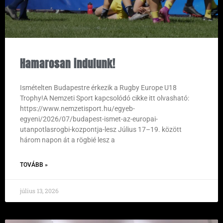
Hamarosan indulunk!
Ismételten Budapestre érkezik a Rugby Europe U18
Trophy!A Nemzeti Sport kapcsolódó cikke itt olvasható:
https://www.nemzetisport.hu/egyeb-
egyeni/2026/07/budapest-ismet-az-europai-
utanpotlasrogbi-kozpontja-lesz Július 17–19. között
három napon át a rögbié lesz a
TOVÁBB »
július 13, 2026