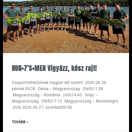
HUN•7’S•MEN Vigyázz, kész rajt!
Csoportmérkőzések magyar idő szerint: 2026.06.26.
péntek 09:28 Dánia – Magyarország (férfi)11:58
Magyarország – Románia (női)14:43 Svájc –
Magyarország (férfi)17:13 Magyarország – Montenegró
(női) 2026.06.27. szombat09:50
TOVÁBB »