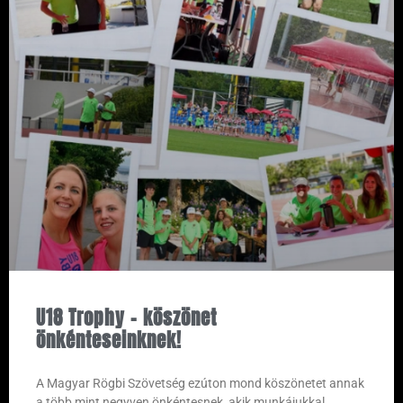
U18 Trophy – köszönet
önkénteseinknek!
A Magyar Rögbi Szövetség ezúton mond köszönetet annak
a több mint negyven önkéntesnek, akik munkájukkal