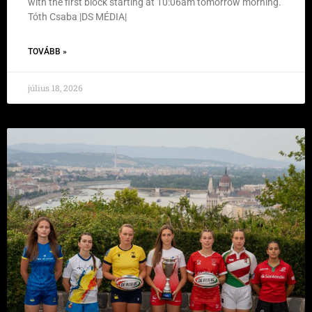
with the first block starting at 10:06am tomorrow morning.
Tóth Csaba |DS MÉDIA|
TOVÁBB »
július 18, 2026