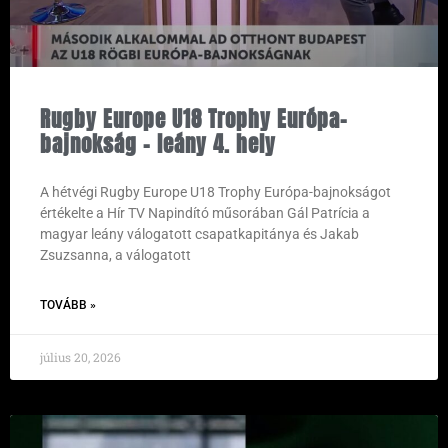
Rugby Europe U18 Trophy Európa-
bajnokság – leány 4. hely
A hétvégi Rugby Europe U18 Trophy Európa-bajnokságot
értékelte a Hír TV Napindító műsorában Gál Patrícia a
magyar leány válogatott csapatkapitánya és Jakab
Zsuzsanna, a válogatott
TOVÁBB »
július 20, 2026