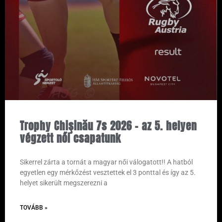
Trophy Chişinău 7s 2026 – az 5. helyen
végzett női csapatunk
Sikerrel zárta a tornát a magyar női válogatott!! A hatból
egyetlen egy mérkőzést vesztettek el 3 ponttal és így az 5.
helyet sikerült megszerezni a
TOVÁBB »