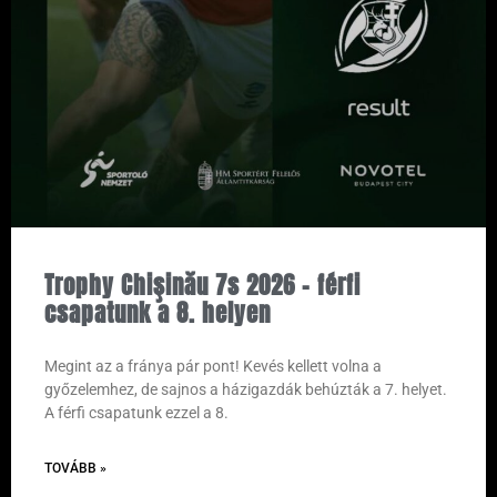
Trophy Chişinău 7s 2026 – férfi
csapatunk a 8. helyen
Megint az a fránya pár pont! Kevés kellett volna a
győzelemhez, de sajnos a házigazdák behúzták a 7. helyet.
A férfi csapatunk ezzel a 8.
TOVÁBB »