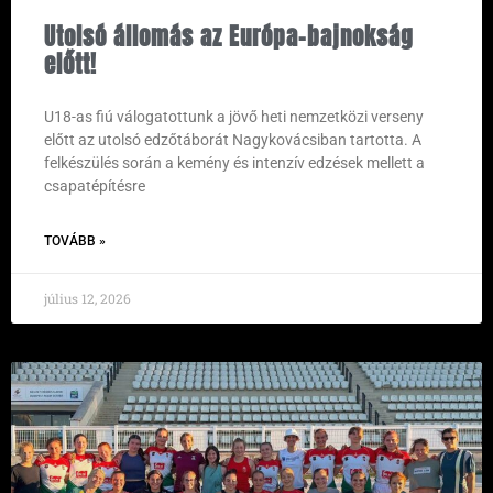
Utolsó állomás az Európa-bajnokság
előtt!
U18-as fiú válogatottunk a jövő heti nemzetközi verseny
előtt az utolsó edzőtáborát Nagykovácsiban tartotta. A
felkészülés során a kemény és intenzív edzések mellett a
csapatépítésre
TOVÁBB »
július 12, 2026