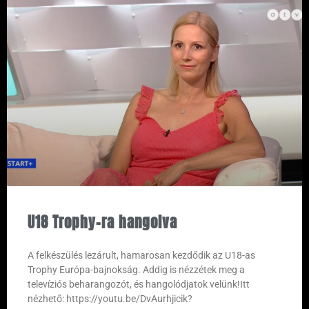
U18 Trophy-ra hangolva
A felkészülés lezárult, hamarosan kezdődik az U18-as
Trophy Európa-bajnokság. Addig is nézzétek meg a
televíziós beharangozót, és hangolódjatok velünk!Itt
nézhető: https://youtu.be/DvAurhjicik?