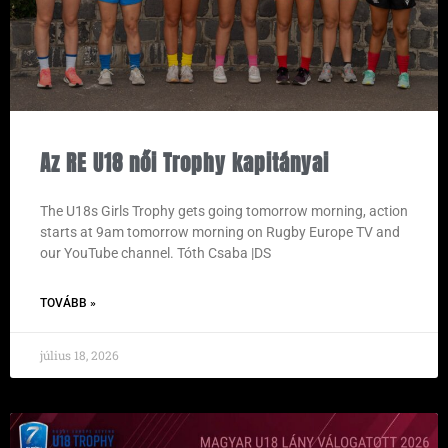
Az RE U18 női Trophy kapitányai
The U18s Girls Trophy gets going tomorrow morning, action
starts at 9am tomorrow morning on Rugby Europe TV and
our YouTube channel. Tóth Csaba |DS
TOVÁBB »
július 18, 2026