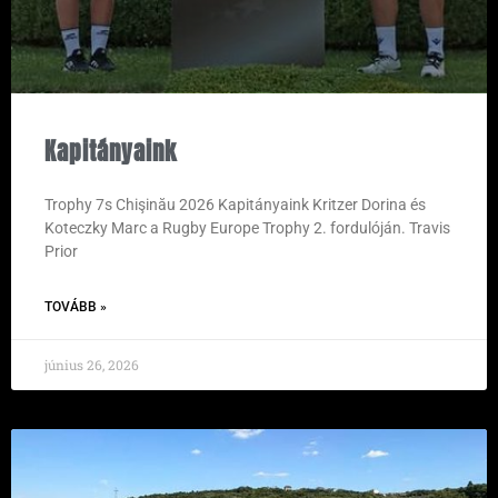
Kapitányaink
Trophy 7s Chişinău 2026 Kapitányaink Kritzer Dorina és
Koteczky Marc a Rugby Europe Trophy 2. fordulóján. Travis
Prior
TOVÁBB »
június 26, 2026