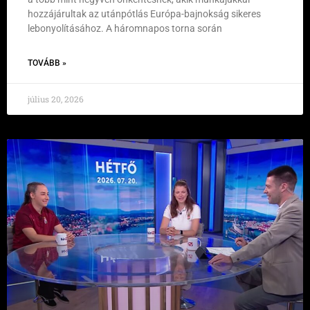
hozzájárultak az utánpótlás Európa-bajnokság sikeres
lebonyolításához. A háromnapos torna során
TOVÁBB »
július 20, 2026