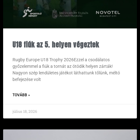
U18 fiúk az 5. helyen végeztek
Rugby Europe U18 Trophy 2026Ezzel a csodálatos
győzelemmel a fiúk a tornát az ötödik helyen zárták!
Nagyon szép lendületes játékot láthattunk tőlünk, méltó
befejezése volt
TOVÁBB »
július 18, 2026