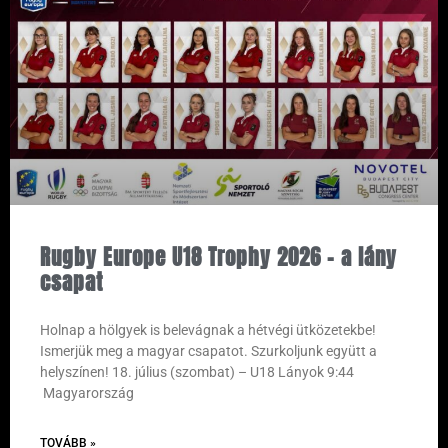
Rugby Europe U18 Trophy 2026 – a lány
csapat
Holnap a hölgyek is belevágnak a hétvégi ütközetekbe!
Ismerjük meg a magyar csapatot. Szurkoljunk együtt a
helyszínen! 18. július (szombat) – U18 Lányok 9:44
Magyarország
TOVÁBB »