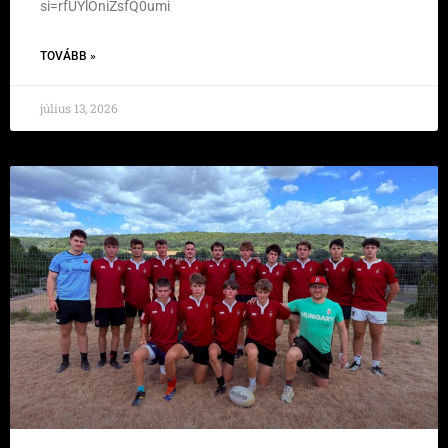
si=rfUYlOniZsfQ0umi
TOVÁBB »
július 13, 2026