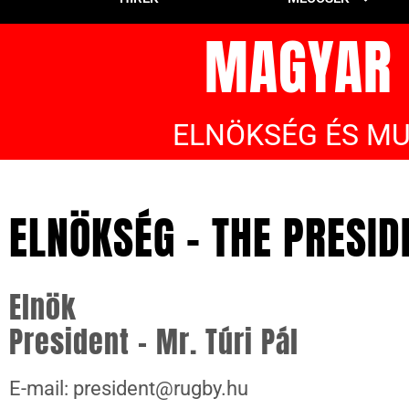
MAGYAR R
ELNÖKSÉG ÉS MU
ELNÖKSÉG - THE PRESI
Elnök
President – Mr. Túri Pál
E-mail: president@rugby.hu