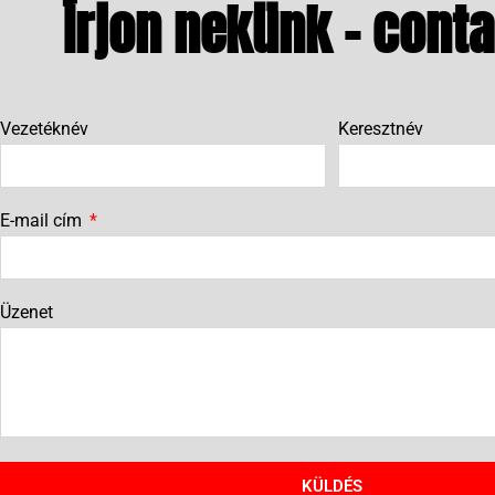
Írjon nekünk - conta
Vezetéknév
Keresztnév
E-mail cím
Üzenet
KÜLDÉS