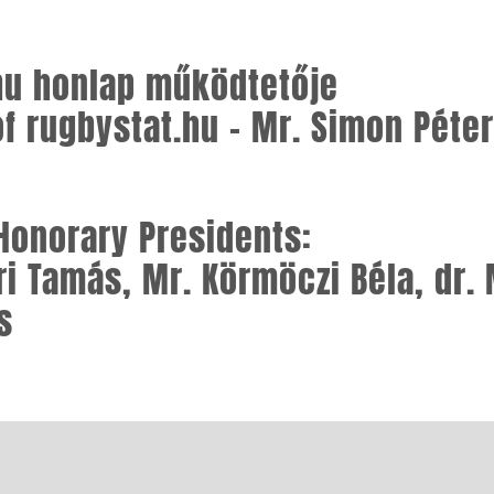
.hu honlap működtetője
of rugbystat.hu – Mr. Simon Péter
 Honorary Presidents:
ri Tamás
,
Mr. Körmöczi Béla
,
dr.
s