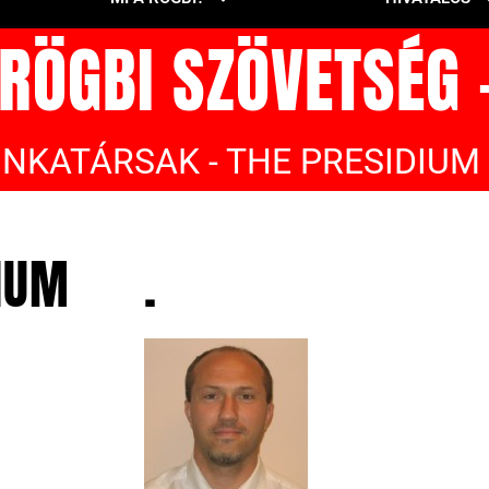
ÖGBI SZÖVETSÉG 
NKATÁRSAK - THE PRESIDIUM
DIUM
.