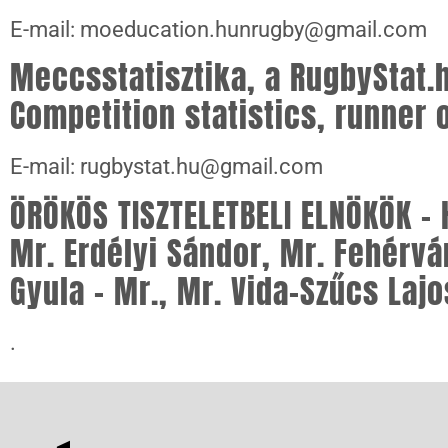
E-mail: moeducation.hunrugby@gmail.com
Meccsstatisztika, a RugbyStat
Competition statistics, runner 
E-mail: rugbystat.hu@gmail.com
ÖRÖKÖS TISZTELETBELI ELNÖKÖK –
Mr. Erdélyi Sándor
,
Mr. Fehérvá
Gyula – Mr.
,
Mr. Vida-Szűcs Lajo
.