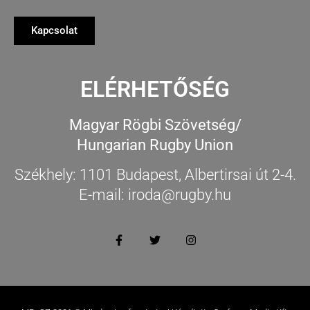
Kapcsolat
ELÉRHETŐSÉG
Magyar Rögbi Szövetség/
Hungarian Rugby Union
Székhely: 1101 Budapest, Albertirsai út 2-4.
E-mail: iroda@rugby.hu