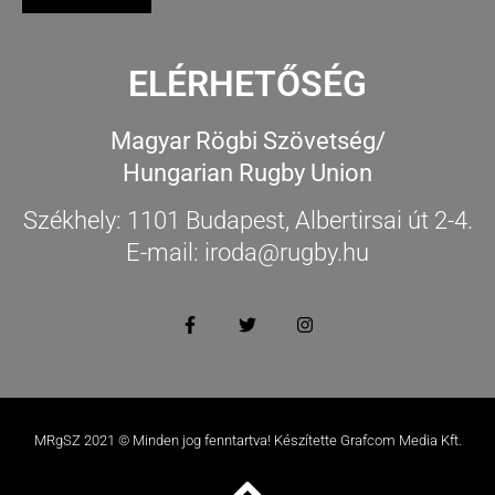
ELÉRHETŐSÉG
Magyar Rögbi Szövetség/
Hungarian Rugby Union
Székhely: 1101 Budapest, Albertirsai út 2-4.
E-mail: iroda@rugby.hu
MRgSZ 2021 © Minden jog fenntartva! Készítette Grafcom Media Kft.