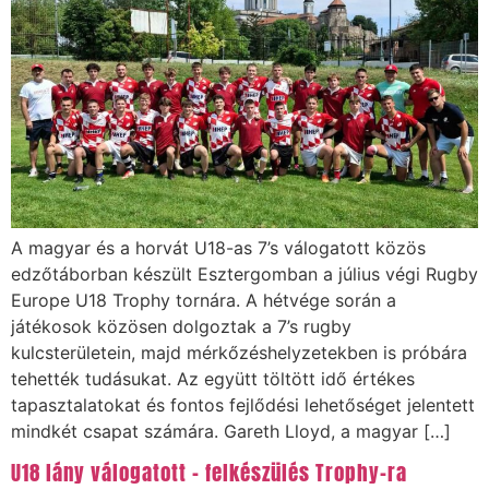
A magyar és a horvát U18-as 7’s válogatott közös
edzőtáborban készült Esztergomban a július végi Rugby
Europe U18 Trophy tornára. A hétvége során a
játékosok közösen dolgoztak a 7’s rugby
kulcsterületein, majd mérkőzéshelyzetekben is próbára
tehették tudásukat. Az együtt töltött idő értékes
tapasztalatokat és fontos fejlődési lehetőséget jelentett
mindkét csapat számára. Gareth Lloyd, a magyar […]
U18 lány válogatott – felkészülés Trophy-ra