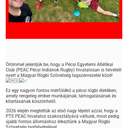
Örömmel jelentjük be, hogy a Pécsi Egyetemi Atlétikai
Club (PEAC Pécsi Indiánok Rugby) hivatalosan is felvételt
nyert a Magyar Rögbi Szövetség tagszervezetei közé!
Ez egy nagyon fontos mérföldkő a pécsi rögbi életében,
amely rengeteg ember munkájának, támogatásának és
kitartásának köszönhető.
2026 elején megtettük az első nagy lépést azzal, hogy a
PTE PEAC hivatalos szakosztályává váltunk, most pedig
újabb fontos állomáshoz érkeztünk a Magyar Rögbi
Szövetség tagfelvételével.