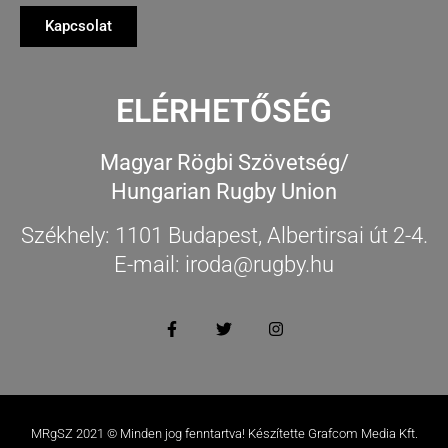
Kapcsolat
ELÉRHETŐSÉG
Magyar Rögbi Szövetség/
Hungarian Rugby Union
Székhely: 1101 Budapest, Albertirsai út 2-4.
E-mail: iroda@rugby.hu
MRgSZ 2021 © Minden jog fenntartva! Készítette Grafcom Media Kft.