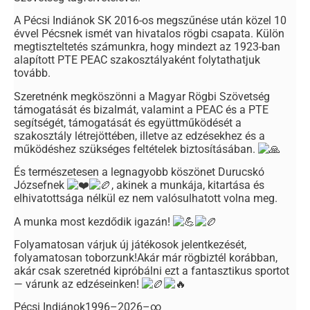
A Pécsi Indiánok SK 2016-os megszűnése után közel 10
évvel Pécsnek ismét van hivatalos rögbi csapata. Külön
megtiszteltetés számunkra, hogy mindezt az 1923-ban
alapított PTE PEAC szakosztályaként folytathatjuk
tovább.
Szeretnénk megköszönni a Magyar Rögbi Szövetség
támogatását és bizalmát, valamint a PEAC és a PTE
segítségét, támogatását és együttműködését a
szakosztály létrejöttében, illetve az edzésekhez és a
működéshez szükséges feltételek biztosításában.
És természetesen a legnagyobb köszönet Durucskó
Józsefnek
, akinek a munkája, kitartása és
elhivatottsága nélkül ez nem valósulhatott volna meg.
A munka most kezdődik igazán!
Folyamatosan várjuk új játékosok jelentkezését,
folyamatosan toborzunk!Akár már rögbiztél korábban,
akár csak szeretnéd kipróbálni ezt a fantasztikus sportot
— várunk az edzéseinken!
Pécsi Indiánok1996–2026–∞