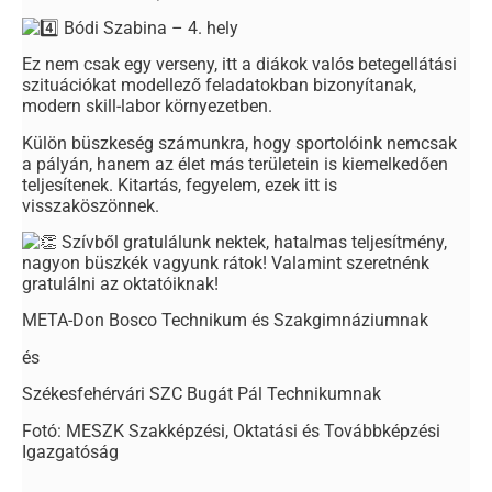
Bódi Szabina – 4. hely
Ez nem csak egy verseny, itt a diákok valós betegellátási
szituációkat modellező feladatokban bizonyítanak,
modern skill-labor környezetben.
Külön büszkeség számunkra, hogy sportolóink nemcsak
a pályán, hanem az élet más területein is kiemelkedően
teljesítenek. Kitartás, fegyelem, ezek itt is
visszaköszönnek.
Szívből gratulálunk nektek, hatalmas teljesítmény,
nagyon büszkék vagyunk rátok! Valamint szeretnénk
gratulálni az oktatóiknak!
META-Don Bosco Technikum és Szakgimnáziumnak
és
Székesfehérvári SZC Bugát Pál Technikumnak
Fotó: MESZK Szakképzési, Oktatási és Továbbképzési
Igazgatóság