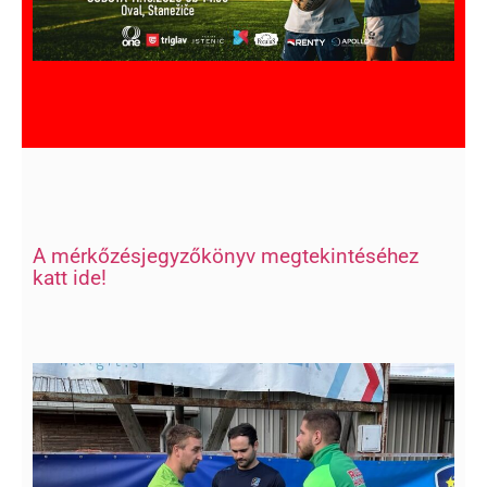
A mérkőzésjegyzőkönyv megtekintéséhez
katt ide!