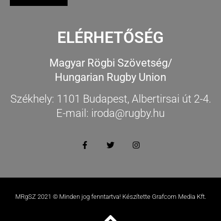
ELÉRHETŐSÉG
Magyar Rögbi Szövetség/
Hungarian Rugby Union
Székhely: 1101 Budapest, Albertirsai út 2-4.
E-mail: iroda@rugby.hu
MRgSZ 2021 © Minden jog fenntartva! Készítette Grafcom Media Kft.