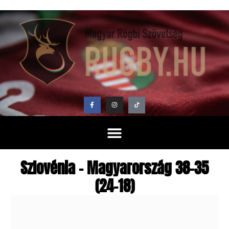
Szlovénia – Magyarország 38-35
(24-18)