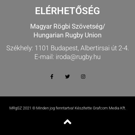
ELÉRHETŐSÉG
Magyar Rögbi Szövetség/
Hungarian Rugby Union
Székhely: 1101 Budapest, Albertirsai út 2-4.
E-mail: iroda@rugby.hu
MRgSZ 2021 © Minden jog fenntartva! Készítette Grafcom Media Kft.